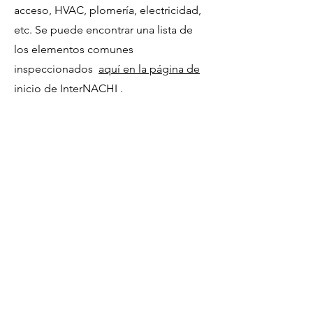
acceso, HVAC, plomería, electricidad,
etc. Se puede encontrar una lista de
los elementos comunes
inspeccionados
aquí en la página de
inicio de InterNACHI
.
Una inspección completa de la
vivienda puede incluir una inspección
de imágenes térmicas y está
respaldada por el
"Bien
Compre su
casa "
y
Honor
Garantías.